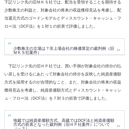
下記リンク先の旧ＭＫＳ社では、配当を受領することを期待する
少数株主の利益と、対象会社の将来の収益獲得見込を考慮し、配
当還元方式のゴードンモデルとディスカウント・キャッシュ・フ
ロー法（DCF法）を１対１の折衷で評価しました。
少数株主の立場は？非上場会社の株価算定の裁判例（旧
ＭＫＳ社案件）
下記リンク先の旧ＨＰ社では、買い手側が対象会社の持分の払
い戻しを受けるにあたって対象会社の持分を反映した純資産価額
方式を採用するのが合理的なこと、また、対象会社の将来の収益
獲得見込を考慮し、純資産価額方式とディスカウント・キャッシ
ュ・フロー法（DCF法）を７対３の折衷で評価しました。
地裁では純資産価額方式、高裁ではDCF法と純資産価額
方式の折衷となった裁判例（旧ＨＰ社案件）について
（－２）