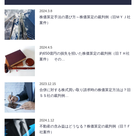
2024.3.8
株価算定手法の選び方～株価算定の裁判例（旧ＭＹＪ社
案件）
2024.4.5
約650億円の損失を招いた株価算定の裁判例（旧ＴＨ社
案件） その…
2023.12.15
合併に対する株式買い取り請求時の株価算定方法は？旧
ＳＳ社の裁判例…
2024.1.12
不動産の含み益はどうなる？株価算定の裁判例（旧ＴＦ
社案件）