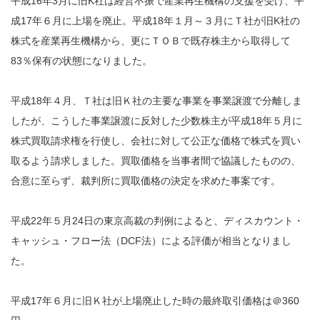
平成16年3月に旧K社は経営不振で産業再生機構の支援を受け、平
成17年６月に上場を廃止。平成18年１月～３月にＴ社が旧K社の
株式を産業再生機構から、更にＴＯＢで既存株主から取得して
83％保有の状態になりました。
平成18年４月、Ｔ社は旧Ｋ社の主要な事業を事業譲渡で分離しま
したが、こうした事業譲渡に反対した少数株主が平成18年５月に
株式買取請求権を行使し、会社に対して公正な価格で株式を買い
取るよう請求しました。買取価格を当事者間で協議したものの、
合意に至らず、裁判所に買取価格の決定を求めた事案です。
平成22年５月24日の東京高裁の判例によると、ディスカウント・
キャッシュ・フロー法（DCF法）による評価が相当となりまし
た。
平成17年６月に旧Ｋ社が上場廃止した時の最終取引価格は＠360