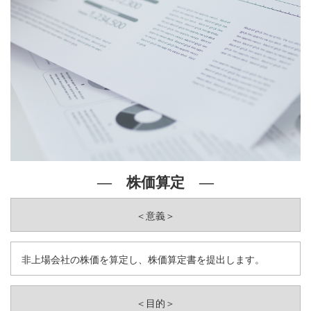
― 株価算定 ―
＜意義＞
非上場会社の株価を算定し、株価算定書を提出します。
＜目的＞