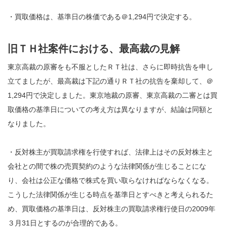
・買取価格は、基準日の株価である＠1,294円で決定する。
旧ＴＨ社案件における、最高裁の見解
東京高裁の原審をも不服としたＲＴ社は、さらに即時抗告を申し
立てましたが、最高裁は下記の通りＲＴ社の抗告を棄却して、＠
1,294円で決定しました。東京地裁の原審、東京高裁の二審とは買
取価格の基準日についての考え方は異なりますが、結論は同額と
なりました。
・反対株主が買取請求権を行使すれば、法律上はその反対株主と
会社との間で株の売買契約のような法律関係が生じることにな
り、会社は公正な価格で株式を買い取らなければならなくなる。
こうした法律関係が生じる時点を基準日とすべきと考えられるた
め、買取価格の基準日は、反対株主の買取請求権行使日の2009年
３月31日とするのが合理的である。