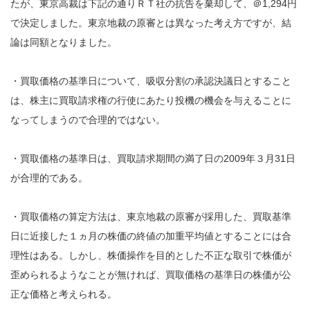
たが、東京高裁は下記の通りＲＴ社の抗告を棄却して、＠1,294円
で決定しました。東京地裁の原審とは異なった考え方ですが、結
論は同額となりました。
・買取価格の基準日について、吸収分割の承認決議日とすること
は、株主に買取請求権の行使にあたり投機の機会を与えることに
なってしまうので合理的ではない。
・買取価格の基準日は、買取請求期間の満了日の2009年３月31日
が合理的である。
・買取価格の算定方法は、東京地裁の原審が採用した、買取基準
日に近接した１ヵ月の株価の終値の加重平均値とすることには合
理性はある。しかし、株価操作を目的とした不正な取引で株価が
歪められるようなことが無ければ、買取価格の基準日の株価が公
正な価格と考えられる。