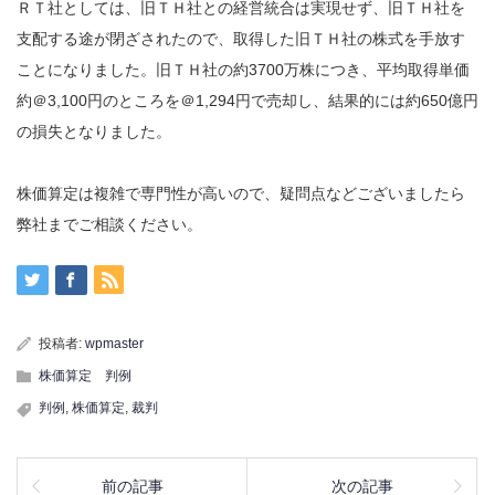
ＲＴ社としては、旧ＴＨ社との経営統合は実現せず、旧ＴＨ社を
支配する途が閉ざされたので、取得した旧ＴＨ社の株式を手放す
ことになりました。旧ＴＨ社の約3700万株につき、平均取得単価
約＠3,100円のところを＠1,294円で売却し、結果的には約650億円
の損失となりました。
株価算定は複雑で専門性が高いので、疑問点などございましたら
弊社までご相談ください。
投稿者:
wpmaster
株価算定 判例
判例
,
株価算定
,
裁判
前の記事
次の記事