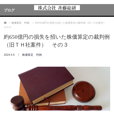
ブログ
ホーム
株価算定 判例
約650億円の損失を招いた株価算定の裁判例（旧ＴＨ社案件）
その３
約650億円の損失を招いた株価算定の裁判例
（旧ＴＨ社案件） その３
2024.4.5
株価算定 判例