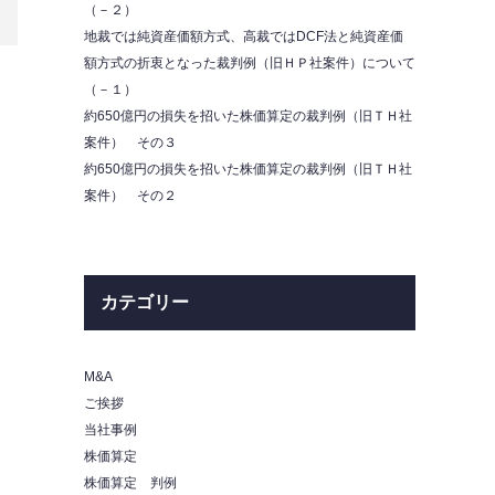
（－２）
地裁では純資産価額方式、高裁ではDCF法と純資産価
額方式の折衷となった裁判例（旧ＨＰ社案件）について
（－１）
約650億円の損失を招いた株価算定の裁判例（旧ＴＨ社
案件） その３
約650億円の損失を招いた株価算定の裁判例（旧ＴＨ社
案件） その２
カテゴリー
M&A
ご挨拶
当社事例
株価算定
株価算定 判例