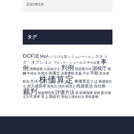
2022年5月
タグ
DCF法
ストッ
M&A
いつ
ひな型
シミュレーション
事
ク・オプション
ブラック・ショールズ
中小企業
判例
例
国税庁
債務超過
公認会計士
収益還元法
報
手順
弁護士
酬
年倍法
年買法
必要書類
意義
手法
担当者
株価算定
方法
株価算定とは
料金
株価算定
純資産法
永久成長率
自社株
士
留意点
目的
税理士
裁判
評価方法
親族間売買
誰
財務指標
資格
配当還
非上場会社
元方式
限界
類似上場会社法
類似業種