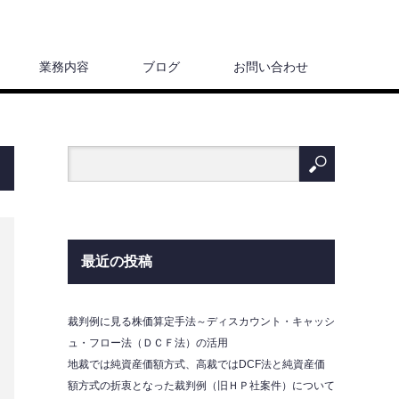
業務内容
ブログ
お問い合わせ
最近の投稿
裁判例に見る株価算定手法～ディスカウント・キャッシ
ュ・フロー法（ＤＣＦ法）の活用
地裁では純資産価額方式、高裁ではDCF法と純資産価
額方式の折衷となった裁判例（旧ＨＰ社案件）について