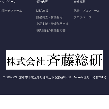
トップページ
業務内容
会社概要
お問合せフォーム
M&A支援
代表 プロフィール
財務調査・株価算定
ブログページ
上場支援・管理部門支援
裁判目的の株価算定書
〒600-8035 京都市下京区寺町通高辻下る京極町488 More河原町１号館201号