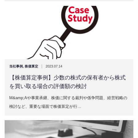
|
当社事例
,
株価算定
2023.07.14
【株価算定事例】少数の株式の保有者から株式
を買い取る場合の評価額の検討
M&amp;Aや事業承継、株価に関する裁判や係争問題、経営戦略の
検討など、重要な場面で株価算定が行…